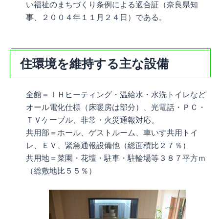
い福祉のまちづくり条例による適合証（奈良県知
事、２００４年１１月２４日）である。
住環境を維持する主な設備
全館＝ＩＨヒーティング・温給水・水洗トイレなど
オール電化仕様（床暖房は部分）、光電話・ＰＣ・
ＴＶケーブル、非常・火災通報対応。
共用部＝ホール、ゲストルーム、車いす共用トイ
レ、ＥＶ、緊急通報設備他（総面積比２７％）
共用地＝菜園・花壇・駐車・駐輪場等３８７平方ｍ
（総敷地比５５％）