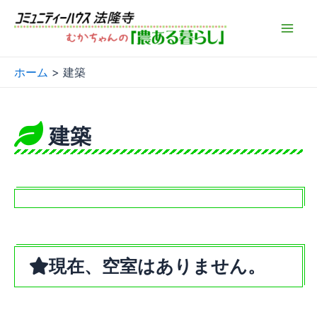
内
容
Mai
を
ス
Men
ホーム
建築
キ
ッ
プ
建築
現在、空室はありません。